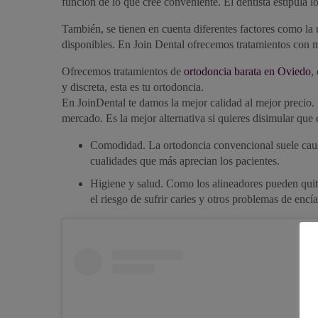
función de lo que cree conveniente. El dentista estipula 
También, se tienen en cuenta diferentes factores como la u
disponibles. En Join Dental ofrecemos tratamientos con ma
Ofrecemos tratamientos de
ortodoncia barata en Oviedo
,
y discreta, esta es tu ortodoncia.
En JoinDental te damos la mejor calidad al mejor precio. D
mercado. Es la mejor alternativa si quieres disimular que
Comodidad. La ortodoncia convencional suele causar
cualidades que más aprecian los pacientes.
Higiene y salud. Como los alineadores pueden quita
el riesgo de sufrir caries y otros problemas de encía