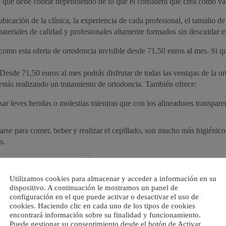
lo que debe cobrar dependiendo de lo que él considera que crea como val
bicación de la clínica, la experiencia de cada profesional, el tamaño de
teriales de calidad y profesionales altamente formados sin descuidar el
 como esta oferta de ortodoncia invisible desde 71,50 euros al mes. Si q
esde 71,50 euros al mes podrás disfrutar de todas las ventajas de la ort
 estás realizando un tratamiento de ortodoncia. También ofrece:
 leves heridas o molestias mientras que con los alineadores transparent
rse para comer, beber y realizar el cepillado, son mucho más higiénico
s.
Utilizamos cookies para almacenar y acceder a información en su
dispositivo. A continuación le mostramos un panel de
configuración en el que puede activar o desactivar el uso de
cookies. Haciendo clic en cada uno de los tipos de cookies
encontrará información sobre su finalidad y funcionamiento.
Puede gestionar su consentimiento desde el botón de Activar