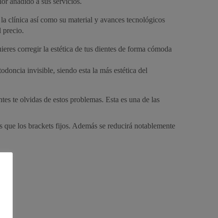
or añadido a sus servicios.
 la clínica así como su material y avances tecnológicos
 precio.
uieres corregir la estética de tus dientes de forma cómoda
odoncia invisible, siendo esta la más estética del
es te olvidas de estos problemas. Esta es una de las
s que los brackets fijos. Además se reducirá notablemente