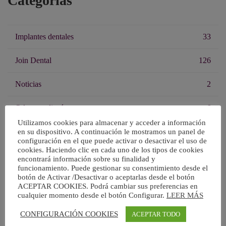
Categorías
Implantes dentales
33
Join Dental
126
Noticias
2
Odontopediatría
6
Utilizamos cookies para almacenar y acceder a información
Ortodoncia
31
en su dispositivo. A continuación le mostramos un panel de
configuración en el que puede activar o desactivar el uso de
cookies. Haciendo clic en cada uno de los tipos de cookies
Salud Dental
111
encontrará información sobre su finalidad y
funcionamiento. Puede gestionar su consentimiento desde el
botón de Activar /Desactivar o aceptarlas desde el botón
Tratamientos
16
ACEPTAR COOKIES. Podrá cambiar sus preferencias en
cualquier momento desde el botón Configurar.
LEER MÁS
CONFIGURACIÓN COOKIES
ACEPTAR TODO
Artículos recientes