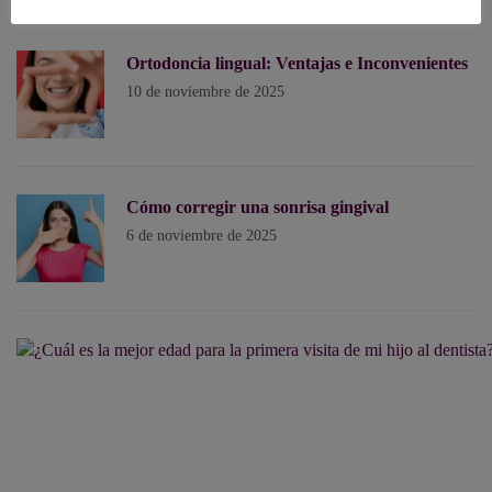
Ortodoncia lingual: Ventajas e Inconvenientes
10 de noviembre de 2025
Cómo corregir una sonrisa gingival
6 de noviembre de 2025