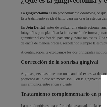
¿Qué es la gingivectomía y 
impecable a un precio muy ajustad
La
gingivectomía
es un procedimiento odontológico que t
Este tratamiento es ideal tanto para mejorar la estética d
Laura Fern
En
Join Dental
, antes de realizar una gingivectomía, an
Cliente satisfecho
fotografías para planificar la intervención de forma perso
garantizar el confort del paciente y evitar molestias. Una 
de encía de manera precisa, respetando siempre la estruct
A continuación, te explicamos los dos principales motivo
Corrección de la sonrisa gingival
Algunas personas muestran una cantidad excesiva de encía
pequeños de lo que realmente son. Con la gingivectomía, 
más armónica entre encía y diente.
Tratamiento complementario en peri
La periodontitis es una enfermedad avanzada de las encía