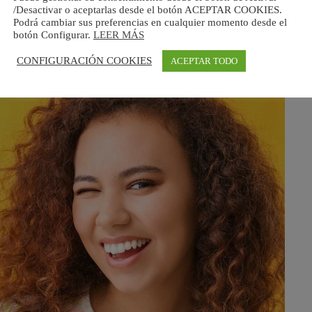
/Desactivar o aceptarlas desde el botón ACEPTAR COOKIES.
ntes y la encía donde se acumulan bacterias). En estos casos, una
Podrá cambiar sus preferencias en cualquier momento desde el
iminar estas bolsas y mejorar la salud bucodental del paciente.
botón Configurar.
LEER MÁS
CONFIGURACIÓN COOKIES
ACEPTAR TODO