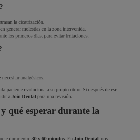
?
trasan la cicatrización.
n generar molestias en la zona intervenida.
te los primeros días, para evitar irritaciones.
?
e necesitar analgésicos.
da paciente evoluciona a su propio ritmo. Si después de ese
udir a
Join Dental
para una revisión.
y qué esperar durante la
uele durar entre
30 y 60 minutos
. En
Join Dental
, nos