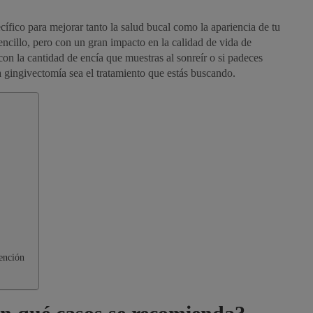
ífico para mejorar tanto la salud bucal como la apariencia de tu
encillo, pero con un gran impacto en la calidad de vida de
con la cantidad de encía que muestras al sonreír o si padeces
a gingivectomía sea el tratamiento que estás buscando.
vención
onal
“Grandes profesionales, muy atentos y
, la
con precios bastante ajustados.”