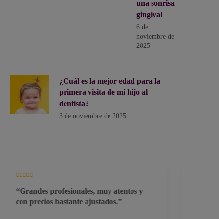
una sonrisa
gingival
6 de
noviembre de
2025
¿Cuál es la mejor edad para la
primera visita de mi hijo al
dentista?
3 de noviembre de 2025
“Agradezco a todo el equipo de la clínica
“Mu
su profesionalidad y cercanía!! Tanto a
al i
mi marido como a mí nos ha ido de
mejo