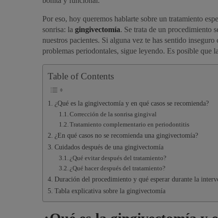
bonita y funcional.
Por eso, hoy queremos hablarte sobre un tratamiento espec
sonrisa: la
gingivectomía
. Se trata de un procedimiento s
nuestros pacientes. Si alguna vez te has sentido inseguro 
problemas periodontales, sigue leyendo. Es posible que l
Table of Contents
¿Qué es la gingivectomía y en qué casos se recomienda?
Corrección de la sonrisa gingival
Tratamiento complementario en periodontitis
¿En qué casos no se recomienda una gingivectomía?
Cuidados después de una gingivectomía
¿Qué evitar después del tratamiento?
¿Qué hacer después del tratamiento?
Duración del procedimiento y qué esperar durante la inter
“Muy recomendable! Trato excepci
Tabla explicativa sobre la gingivectomía
al igual que el tratamiento. Sin duda
mejor clínica dental. Un servicio