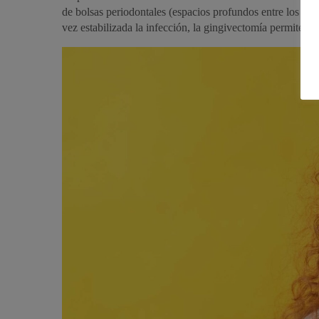
de bolsas periodontales (espacios profundos entre los die
vez estabilizada la infección, la gingivectomía permite el